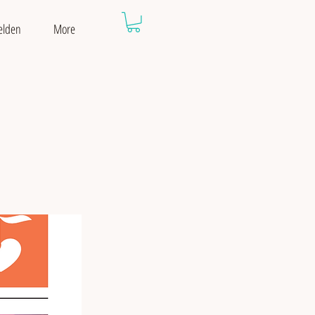
elden
More