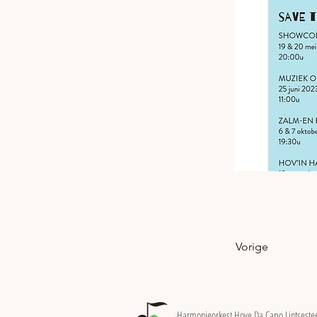
Vorige
Harmonieorkest Hove Da Capo Lintsest