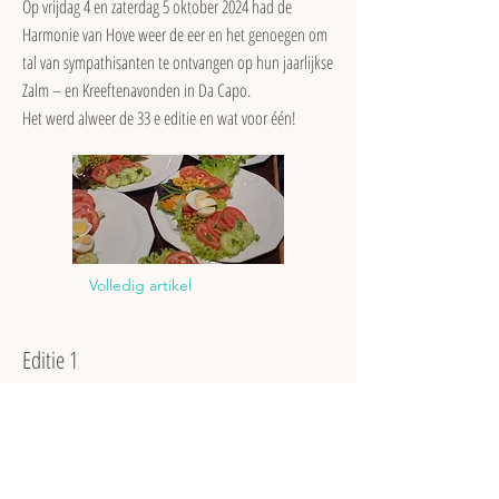
Op vrijdag 4 en zaterdag 5 oktober 2024 had de
Harmonie van Hove weer de eer en het genoegen om
tal van sympathisanten te ontvangen op hun jaarlijkse
Zalm – en Kreeftenavonden in Da Capo.
Het werd alweer de 33 e editie en wat voor één!
Volledig artikel
Editie 1
23 jan 2023
Zondag 25 juni 2023 zal de geschiedenis in gaan als
één van de warmste dagen van de maand juni sinds
de start van de metingen. Meestal hopen we om geen